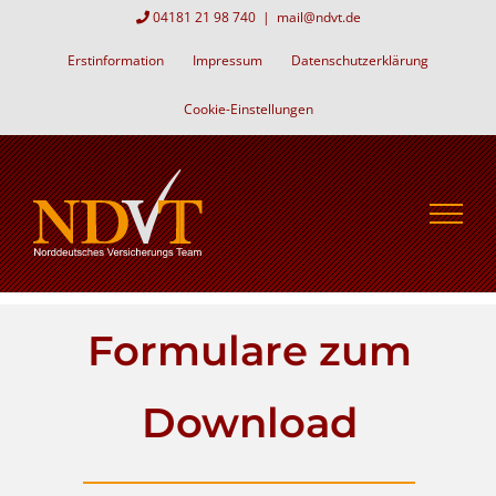
Zum
04181 21 98 740
|
mail@ndvt.de
Inhalt
Erstinformation
Impressum
Datenschutzerklärung
springen
Cookie-Einstellungen
Formulare zum
Download